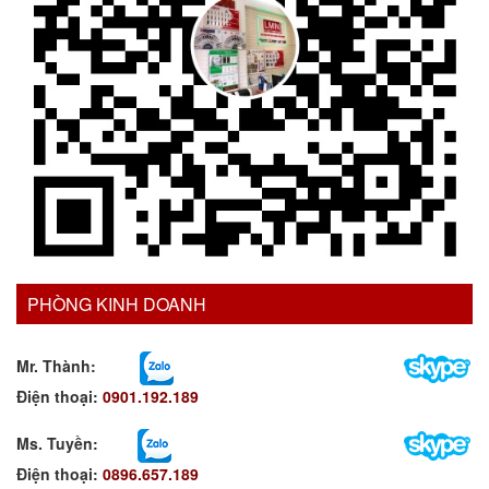
PHÒNG KINH DOANH
Mr. Thành:
Điện thoại:
0901.192.189
Ms. Tuyền
:
Điện thoại:
0896.657.189