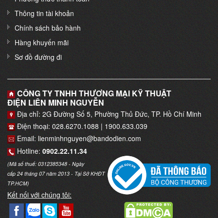
Thông tin tài khoản
Chính sách bảo hành
Hàng khuyến mãi
Sơ đồ đường đi
CÔNG TY TNHH THƯƠNG MẠI KỸ THUẬT
ĐIỆN LIÊN MINH NGUYỄN
Địa chỉ: 2G Đường Số 5, Phường Thủ Đức, TP. Hồ Chí Minh
Điện thoại: 028.6270.1088 | 1900.633.039
Email: lienminhnguyen@bandodien.com
Hotline:
0902.22.11.34
(Mã số thuế: 0312385348 - Ngày
cấp 24 tháng 07 năm 2013 - Tại Sở KHĐT
TP.HCM)
Kết nối với chúng tôi: