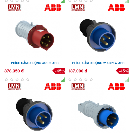
PHÍCH CẮM DI ĐỘNG 463P6 ABB
PHÍCH CẮM DI ĐỘNG 216BP6W ABB
878.350 đ
-45%
187.000 đ
-45%