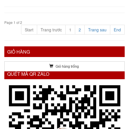
Page 1 of 2
Start
Trang trước
1
2
Trang sau
End
GIỎ HÀNG
Giỏ hàng trống
QUÉT MÃ QR ZALO