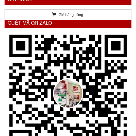
Giỏ hàng trống
QUÉT MÃ QR ZALO