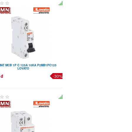
AT MCB 1P C 125A 10KA P2MB1PC125
LOVATO
 đ
-30%