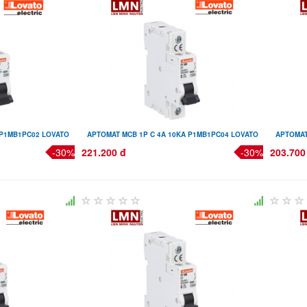
 P1MB1PC02 LOVATO
APTOMAT MCB 1P C 4A 10KA P1MB1PC04 LOVATO
APTOMAT
-30%
221.200 đ
-30%
203.700