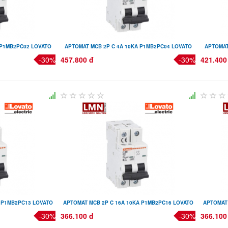
 P1MB2PC02 LOVATO
APTOMAT MCB 2P C 4A 10KA P1MB2PC04 LOVATO
APTOMAT
-30%
457.800 đ
-30%
421.400
A P1MB2PC13 LOVATO
APTOMAT MCB 2P C 16A 10KA P1MB2PC16 LOVATO
APTOMAT
-30%
366.100 đ
-30%
366.100