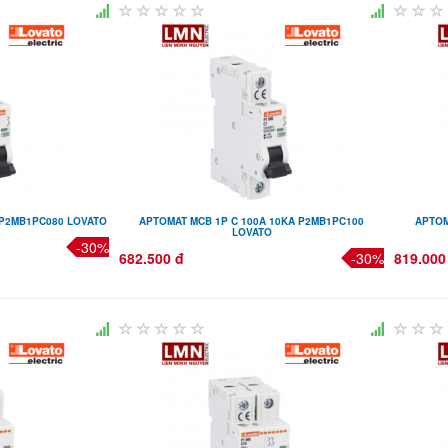
 P2MB1PC080 LOVATO
APTOMAT MCB 1P C 100A 10KA P2MB1PC100
APTOM
LOVATO
-30%
682.500 đ
-30%
819.000