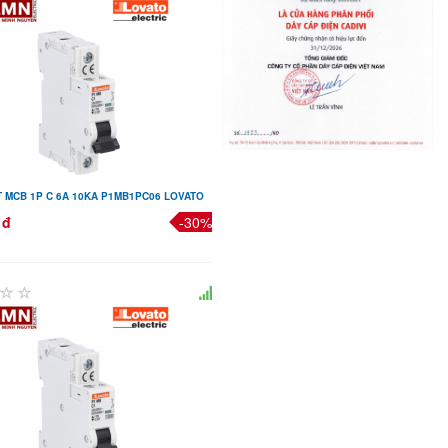
 MCB 1P C 6A 10KA P1MB1PC06 LOVATO
 đ
-30%