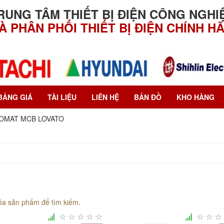
RUNG TÂM THIẾT BỊ ĐIỆN CÔNG NGHI
À PHÂN PHỐI THIẾT BỊ ĐIỆN CHÍNH H
BẢNG GIÁ
TÀI LIỆU
LIÊN HỆ
BẢN ĐỒ
KHO HÀNG
OMAT MCB LOVATO
óa sản phẩm để tìm kiếm.