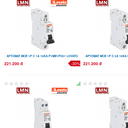
APTOMAT MCB 1P C 1A 10KA P1MB1PC01 LOVATO
APTOMAT MCB 1P C 2A 10KA
221.200 đ
-30%
221.200 đ