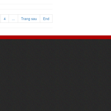
4
...
Trang sau
End