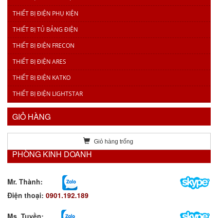
THIẾT BỊ ĐIỆN PHỤ KIỆN
THIẾT BỊ TỦ BẢNG ĐIỆN
THIẾT BỊ ĐIỆN FRECON
THIẾT BỊ ĐIỆN ARES
THIẾT BỊ ĐIỆN KATKO
THIẾT BỊ ĐIỆN LIGHTSTAR
GIỎ HÀNG
Giỏ hàng trống
PHÒNG KINH DOANH
Mr. Thành:
Điện thoại:
0901.192.189
Ms. Tuyền
: