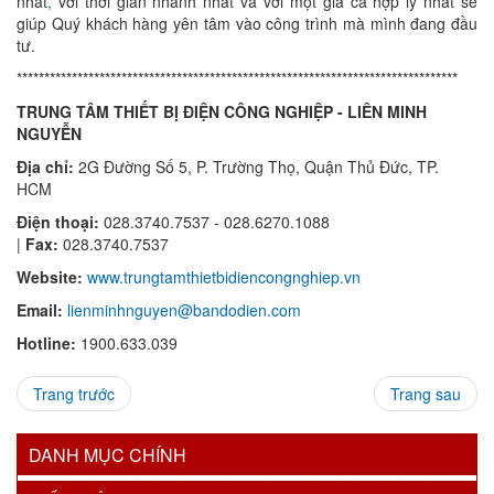
nhất
,
với thời gian nhanh nhất và với một giá cả hợp lý nhất sẽ
giúp Quý khách hàng yên tâm vào công trình mà mình đang đầu
tư.
********************************************************************************
TRUNG TÂM THIẾT BỊ ĐIỆN CÔNG NGHIỆP - LIÊN MINH
NGUYỄN
Địa chỉ:
2G Đường Số 5, P. Trường Thọ, Quận Thủ Đức, TP.
HCM
Điện thoại:
028.3740.7537 - 028.6270.1088
|
Fax:
028.3740.7537
Website:
www.trungtamthietbidiencongnghiep.vn
Email:
lienminhnguyen@bandodien.com
Hotline:
1900.633.039
Trang trước
Trang sau
DANH MỤC CHÍNH