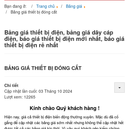
navigati
Bạn đang ở:
Trang chủ
Bảng giá
Bảng giá thiết bị đóng cắt
Bảng giá thiết bị điện, bảng giá dây cáp
điện, báo giá thiết bị điện mới nhất, báo giá
thiết bị điện rẻ nhất
BẢNG GIÁ THIẾT BỊ ĐÓNG CẮT
Chi tiết
Cập nhật lần cuối: 03 Tháng 10 2024
Lượt xem: 12265
Kính chào Quý khách hàng
!
Hiện nay
,
giá cả thiết bị điện biến động thường xuyên
.
Mặc dù đã cố
gắng để cập nhật các bảng giá sớm nhất nhưng không thể cập nhật hết
được tất cả các bảng giá kịp thời
.
Vì vậy quý khách nên kiểm chứng