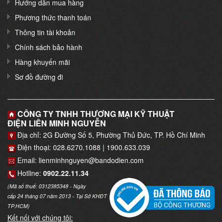
Hướng dẫn mua hàng
Phương thức thanh toán
Thông tin tài khoản
Chính sách bảo hành
Hàng khuyến mãi
Sơ đồ đường đi
CÔNG TY TNHH THƯƠNG MẠI KỸ THUẬT
ĐIỆN LIÊN MINH NGUYỄN
Địa chỉ: 2G Đường Số 5, Phường Thủ Đức, TP. Hồ Chí Minh
Điện thoại: 028.6270.1088 | 1900.633.039
Email: lienminhnguyen@bandodien.com
Hotline:
0902.22.11.34
(Mã số thuế: 0312385348 - Ngày
cấp 24 tháng 07 năm 2013 - Tại Sở KHĐT
TP.HCM)
Kết nối với chúng tôi: