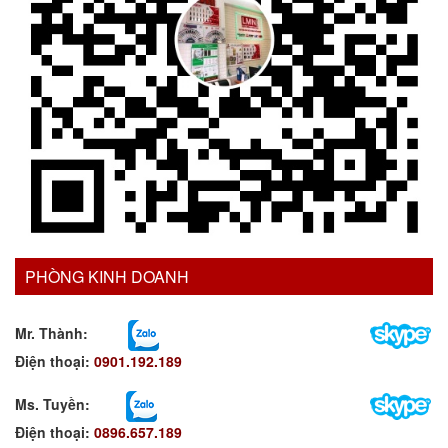
PHÒNG KINH DOANH
Mr. Thành:
Điện thoại:
0901.192.189
Ms. Tuyền
:
Điện thoại:
0896.657.189