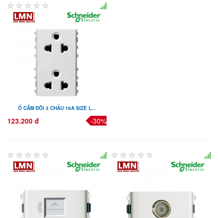
Ổ CẮM ĐÔI 3 CHẤU 16A SIZE L...
123.200 đ
-30%