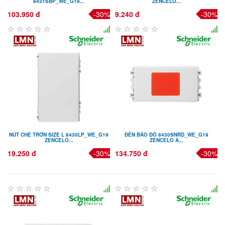
8431SBP_WE_G19...
ZENCELO...
103.950 đ
-30%
9.240 đ
-30%
NÚT CHE TRƠN SIZE L 8430LP_WE_G19
ĐÈN BÁO ĐỎ 8430SNRD_WE_G19
ZENCELO...
ZENCELO A...
19.250 đ
-30%
134.750 đ
-30%