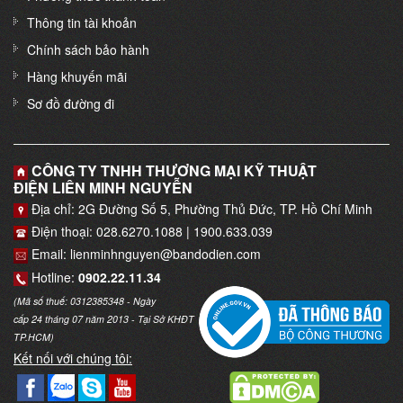
Thông tin tài khoản
Chính sách bảo hành
Hàng khuyến mãi
Sơ đồ đường đi
CÔNG TY TNHH THƯƠNG MẠI KỸ THUẬT
ĐIỆN LIÊN MINH NGUYỄN
Địa chỉ: 2G Đường Số 5, Phường Thủ Đức, TP. Hồ Chí Minh
Điện thoại: 028.6270.1088 | 1900.633.039
Email: lienminhnguyen@bandodien.com
Hotline:
0902.22.11.34
(Mã số thuế: 0312385348 - Ngày
cấp 24 tháng 07 năm 2013 - Tại Sở KHĐT
TP.HCM)
Kết nối với chúng tôi: