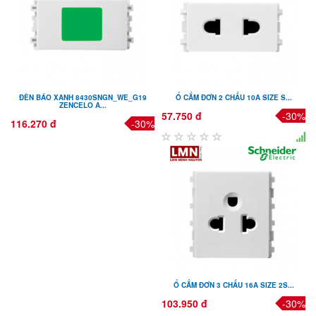
ĐÈN BÁO XANH 8430SNGN_WE_G19
Ổ CẮM ĐƠN 2 CHẤU 10A SIZE S...
ZENCELO A...
57.750 đ
-30%
116.270 đ
-30%
Ổ CẮM ĐƠN 3 CHẤU 16A SIZE 2S...
103.950 đ
-30%