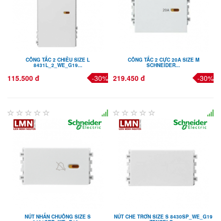
CÔNG TẮC 2 CHIỀU SIZE L
CÔNG TẮC 2 CỰC 20A SIZE M
8431L_2_WE_G19...
SCHNEIDER...
115.500 đ
-30%
219.450 đ
-30%
NÚT NHẤN CHUÔNG SIZE S
NÚT CHE TRƠN SIZE S 8430SP_WE_G19