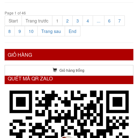
Page 1 of 46
Start
Trang trước
1
2
3
4
...
6
7
8
9
10
Trang sau
End
GIỎ HÀNG
Giỏ hàng trống
QUÉT MÃ QR ZALO