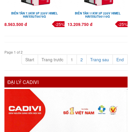
BIẾN TẦN 7.5KW 3P 220V HIMEL
BIẾN TẦN 11KW 3P 220V HIMEL
HAVXS2T0075G
HAVXS2T00110G
8.563.500 đ
-25%
13.209.750 đ
-25%
Page 1 of 2
Start
Trang trước
1
2
Trang sau
End
ĐẠI LÝ CADIVI