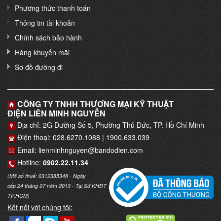
Phương thức thanh toán
Thông tin tài khoản
Chính sách bảo hành
Hàng khuyến mãi
Sơ đồ đường đi
CÔNG TY TNHH THƯƠNG MẠI KỸ THUẬT
ĐIỆN LIÊN MINH NGUYỄN
Địa chỉ: 2G Đường Số 5, Phường Thủ Đức, TP. Hồ Chí Minh
Điện thoại: 028.6270.1088 | 1900.633.039
Email: lienminhnguyen@bandodien.com
Hotline:
0902.22.11.34
(Mã số thuế: 0312385348 - Ngày
cấp 24 tháng 07 năm 2013 - Tại Sở KHĐT
TP.HCM)
Kết nối với chúng tôi: