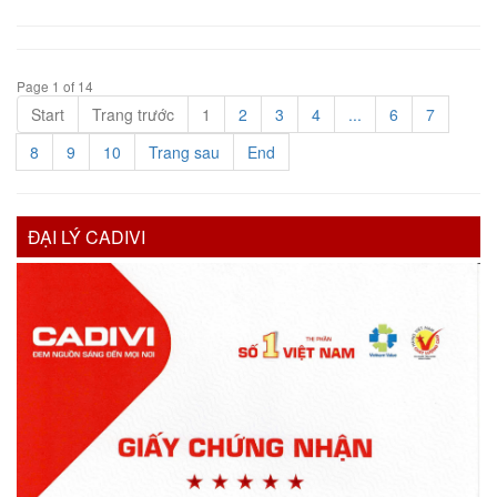
Page 1 of 14
Start
Trang trước
1
2
3
4
...
6
7
8
9
10
Trang sau
End
ĐẠI LÝ CADIVI