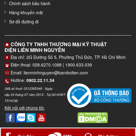
Chính sách bảo hành
Hàng khuyến mãi
Sơ đồ đường đi
CÔNG TY TNHH THƯƠNG MẠI KỸ THUẬT
ĐIỆN LIÊN MINH NGUYỄN
Địa chỉ: 2G Đường Số 5, Phường Thủ Đức, TP. Hồ Chí Minh
Điện thoại: 028.6270.1088 | 1900.633.039
Email: lienminhnguyen@bandodien.com
Hotline:
0902.22.11.34
(Mã số thuế: 0312385348 - Ngày
cấp 24 tháng 07 năm 2013 - Tại Sở KHĐT
TP.HCM)
Kết nối với chúng tôi:
Copyright © 2017
Trung tâm thiết bị điện
. Thiết kế bởi
Web Bảo