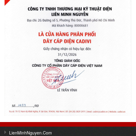
LienMinhNguyen.Com