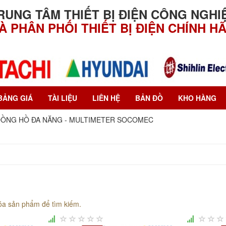
RUNG TÂM THIẾT BỊ ĐIỆN CÔNG NGHI
À PHÂN PHỐI THIẾT BỊ ĐIỆN CHÍNH H
BẢNG GIÁ
TÀI LIỆU
LIÊN HỆ
BẢN ĐỒ
KHO HÀNG
ỒNG HỒ ĐA NĂNG - MULTIMETER SOCOMEC
óa sản phẩm để tìm kiếm.