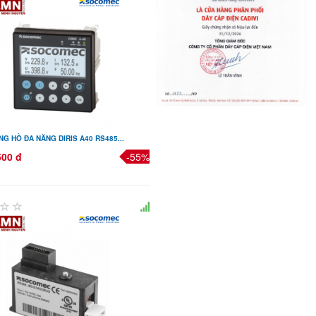
G HỒ ĐA NĂNG DIRIS A40 RS485...
500 đ
-55%