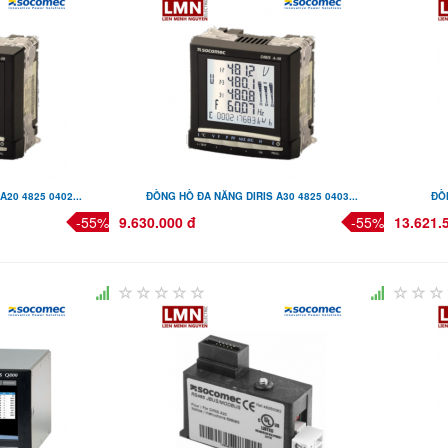
20 4825 0402...
ĐỒNG HỒ ĐA NĂNG DIRIS A30 4825 0403...
ĐỒN
-55%
9.630.000 đ
-55%
13.621.