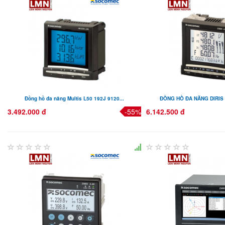
Đồng hồ đa năng Multis L50 192J 9120...
ĐỒNG HỒ ĐA NĂNG DIRIS A
3.492.000 đ
-55%
6.142.500 đ