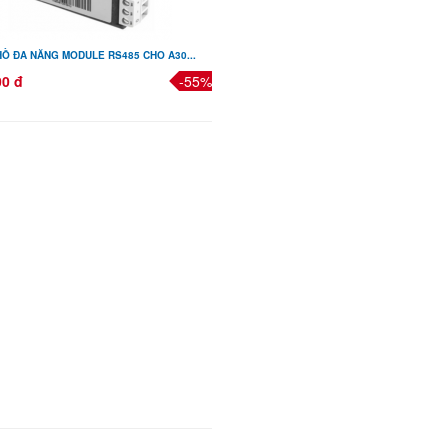
Ồ ĐA NĂNG MODULE RS485 CHO A30...
00 đ
-55%