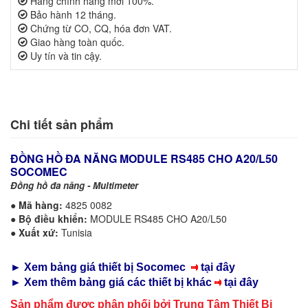
Hàng chính hãng mới 100%.
Bảo hành 12 tháng.
Chứng từ CO, CQ, hóa đơn VAT.
Giao hàng toàn quốc.
Uy tín và tin cậy.
Chi tiết sản phẩm
ĐỒNG HỒ ĐA NĂNG MODULE RS485 CHO A20/L50
SOCOMEC
Đồng hồ đa năng - Multimeter
●
Mã hàng:
4825 0082
●
Bộ điều khiển
:
MODULE RS485 CHO A20/L50
●
Xuất xứ:
Tunisia
► Xem bảng giá thiết bị Socomec
tại đây
► Xem thêm bảng giá các thiết bị khác
tại đây
Sản phẩm được phân phối bởi Trung Tâm Thiết Bị