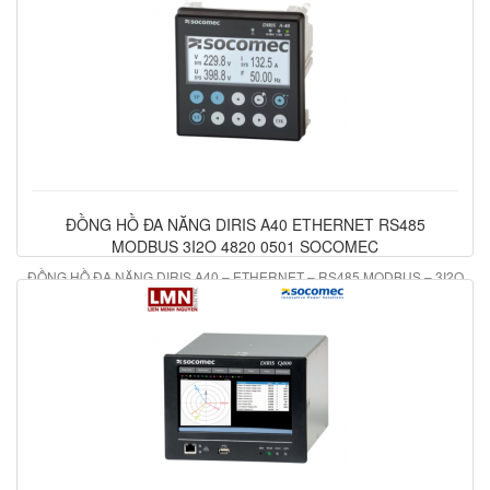
ĐỒNG HỒ ĐA NĂNG DIRIS A40 ETHERNET RS485
MODBUS 3I2O 4820 0501 SOCOMEC
ĐỒNG HỒ ĐA NĂNG DIRIS A40 – ETHERNET – RS485 MODBUS – 3I2O
4820 0501 SOCOMEC
21.825.000 đ