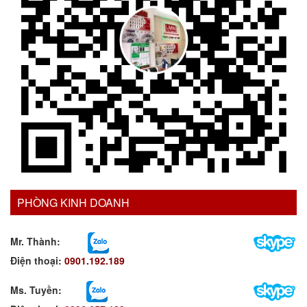
PHÒNG KINH DOANH
Mr. Thành:
Điện thoại:
0901.192.189
Ms. Tuyền
: