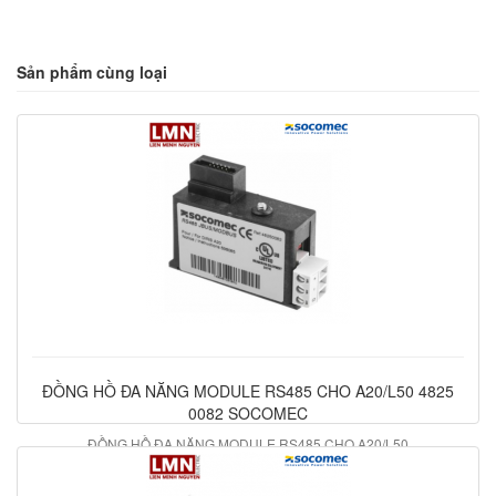
Sản phẩm cùng loại
ĐỒNG HỒ ĐA NĂNG MODULE RS485 CHO A20/L50 4825
0082 SOCOMEC
ĐỒNG HỒ ĐA NĂNG MODULE RS485 CHO A20/L50
1.327.500 đ