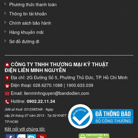
Phương thức thanh toán
Thông tin tài khoản
Chính sách bảo hành
Hàng khuyến mãi
Sơ đồ đường đi
CÔNG TY TNHH THƯƠNG MẠI KỸ THUẬT
ĐIỆN LIÊN MINH NGUYỄN
Địa chỉ: 2G Đường Số 5, Phường Thủ Đức, TP. Hồ Chí Minh
Điện thoại: 028.6270.1088 | 1900.633.039
Email: lienminhnguyen@bandodien.com
Hotline:
0902.22.11.34
(Mã số thuế: 0312385348 - Ngày
cấp 24 tháng 07 năm 2013 - Tại Sở KHĐT
TP.HCM)
Kết nối với chúng tôi: