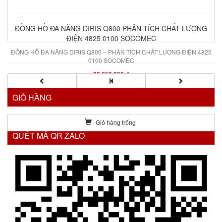
ĐỒNG HỒ ĐA NĂNG DIRIS Q800 PHÂN TÍCH CHẤT LƯỢNG
ĐIỆN 4825 0100 SOCOMEC
ĐỒNG HỒ ĐA NĂNG DIRIS Q800 – PHÂN TÍCH CHẤT LƯỢNG ĐIỆN 4825
0100 SOCOMEC
22.650.000 đ
GIỎ HÀNG
Giỏ hàng trống
QUÉT MÃ QR ZALO