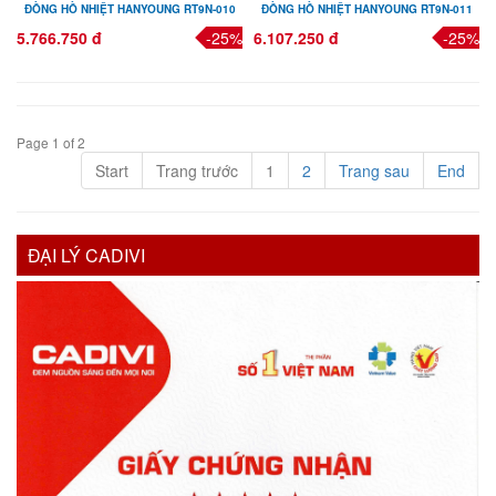
ĐỒNG HỒ NHIỆT HANYOUNG RT9N-010
ĐỒNG HỒ NHIỆT HANYOUNG RT9N-011
5.766.750 đ
-25%
6.107.250 đ
-25%
Page 1 of 2
Start
Trang trước
1
2
Trang sau
End
ĐẠI LÝ CADIVI