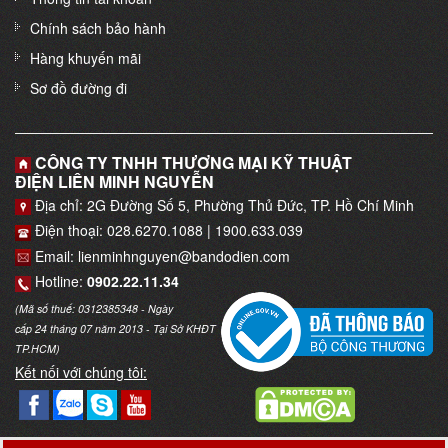
Chính sách bảo hành
Hàng khuyến mãi
Sơ đồ đường đi
CÔNG TY TNHH THƯƠNG MẠI KỸ THUẬT
ĐIỆN LIÊN MINH NGUYỄN
Địa chỉ: 2G Đường Số 5, Phường Thủ Đức, TP. Hồ Chí Minh
Điện thoại: 028.6270.1088 | 1900.633.039
Email: lienminhnguyen@bandodien.com
Hotline:
0902.22.11.34
(Mã số thuế: 0312385348 - Ngày
cấp 24 tháng 07 năm 2013 - Tại Sở KHĐT
TP.HCM)
Kết nối với chúng tôi: