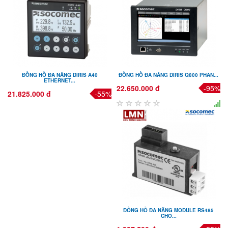
ĐỒNG HỒ ĐA NĂNG DIRIS A40
ĐỒNG HỒ ĐA NĂNG DIRIS Q800 PHÂN...
ETHERNET...
22.650.000 đ
-95%
21.825.000 đ
-55%
ĐỒNG HỒ ĐA NĂNG MODULE RS485
CHO...