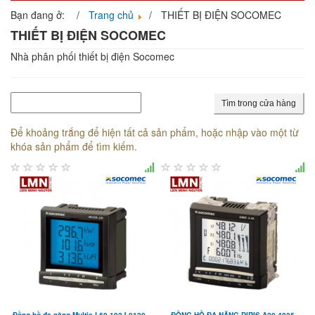
navigati
Bạn đang ở:
Trang chủ
THIẾT BỊ ĐIỆN SOCOMEC
THIẾT BỊ ĐIỆN SOCOMEC
Nhà phân phối thiết bị điện Socomec
Tìm trong cửa hàng
Để khoảng trắng để hiện tất cả sản phẩm, hoặc nhập vào một từ
khóa sản phẩm để tìm kiếm.
Đồng hồ đa năng Multis L50 192J 9120...
ĐỒNG HỒ ĐA NĂNG DIRIS A20 4825