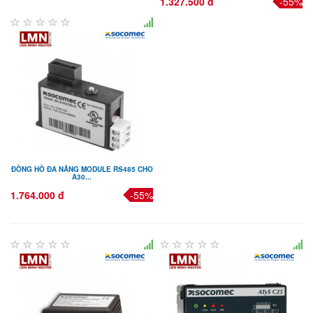
1.327.500 đ
-55%
ĐỒNG HỒ ĐA NĂNG MODULE RS485 CHO
A30...
1.764.000 đ
-55%