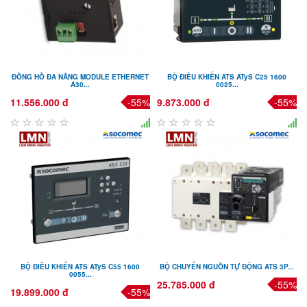
ĐỒNG HỒ ĐA NĂNG MODULE ETHERNET
BỘ ĐIỀU KHIỂN ATS ATyS C25 1600
A30...
0025...
11.556.000 đ
-55%
9.873.000 đ
-55%
BỘ ĐIỀU KHIỂN ATS ATyS C55 1600
BỘ CHUYỂN NGUỒN TỰ ĐỘNG ATS 3P...
0055...
25.785.000 đ
-55%
19.899.000 đ
-55%