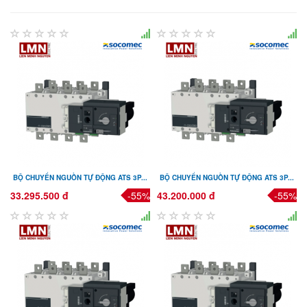
BỘ CHUYỂN NGUỒN TỰ ĐỘNG ATS 3P...
BỘ CHUYỂN NGUỒN TỰ ĐỘNG ATS 3P...
33.295.500 đ
-55%
43.200.000 đ
-55%