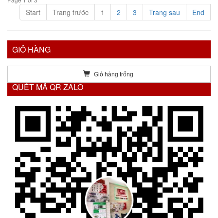
Start
Trang trước
1
2
3
Trang sau
End
GIỎ HÀNG
Giỏ hàng trống
QUÉT MÃ QR ZALO