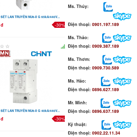
Ms. Thúy:
SÉT LAN TRUYỀN NU6-II G 65kA/440V...
Điện thoại:
0901.197.189
 đ
-30%
Ms. Thảo:
Điện thoại:
0909.387.189
Ms. Thơm
:
Điện thoại:
0909.730.589
Ms. Hảo
:
Điện thoại:
0896.627.189
Mr. Minh
:
Điện thoại:
0896.637.189
SÉT LAN TRUYỀN NU6-II G 40kA/440V...
 đ
-30%
Kỹ thuật:
Điện thoại:
0902.22.11.34