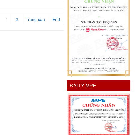
1
2
Trang sau
End
ĐẠI LÝ MPE