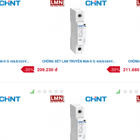
II G 40kA/320V...
CHỐNG SÉT LAN TRUYỀN NU6-II G 40kA/385V...
CHỐNG 
-30%
209.230 đ
-30%
211.680