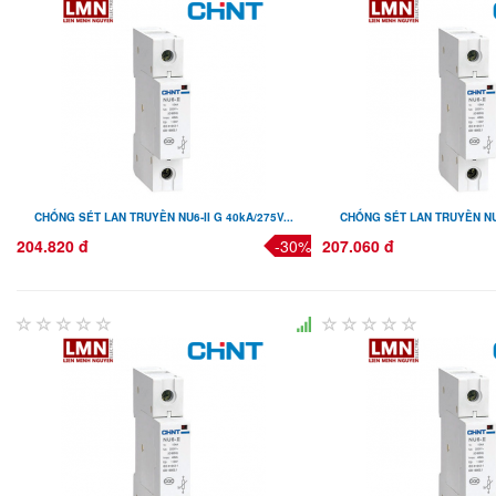
CHỐNG SÉT LAN TRUYỀN NU6-II G 40kA/275V...
CHỐNG SÉT LAN TRUYỀN NU6-
204.820 đ
-30%
207.060 đ