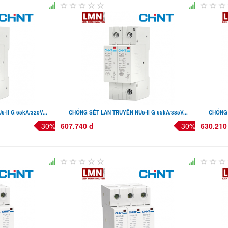
II G 65kA/320V...
CHỐNG SÉT LAN TRUYỀN NU6-II G 65kA/385V...
CHỐNG 
-30%
607.740 đ
-30%
630.210