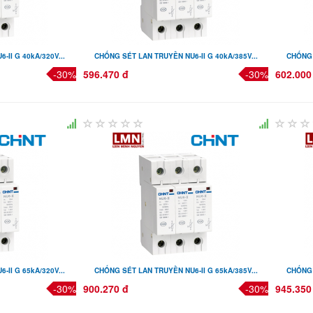
II G 40kA/320V...
CHỐNG SÉT LAN TRUYỀN NU6-II G 40kA/385V...
CHỐNG 
-30%
596.470 đ
-30%
602.000
II G 65kA/320V...
CHỐNG SÉT LAN TRUYỀN NU6-II G 65kA/385V...
CHỐNG 
-30%
900.270 đ
-30%
945.350