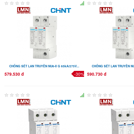
CHỐNG SÉT LAN TRUYỀN NU6-II G 65kA/275V...
CHỐNG SÉT LAN TRUYỀN NU6-
579.530 đ
-30%
590.730 đ