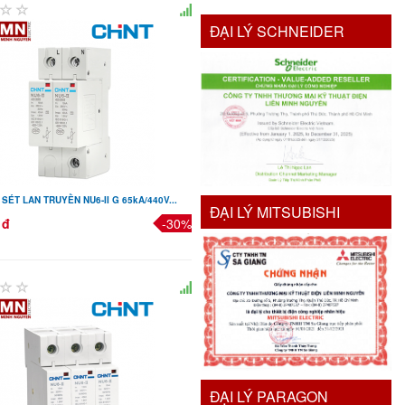
ĐẠI LÝ SCHNEIDER
SÉT LAN TRUYỀN NU6-II G 65kA/440V...
ĐẠI LÝ MITSUBISHI
 đ
-30%
ĐẠI LÝ PARAGON