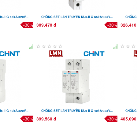
II G 65kA/320V...
CHỐNG SÉT LAN TRUYỀN NU6-II G 65kA/385V...
CHỐNG 
-30%
309.470 đ
-30%
326.410
II G 40kA/320V...
CHỐNG SÉT LAN TRUYỀN NU6-II G 40kA/385V...
CHỐNG 
-30%
399.560 đ
-30%
405.090