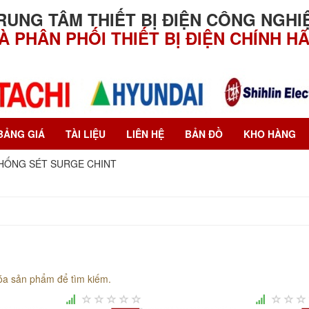
RUNG TÂM THIẾT BỊ ĐIỆN CÔNG NGHI
À PHÂN PHỐI THIẾT BỊ ĐIỆN CHÍNH H
BẢNG GIÁ
TÀI LIỆU
LIÊN HỆ
BẢN ĐỒ
KHO HÀNG
HỐNG SÉT SURGE CHINT
óa sản phẩm để tìm kiếm.