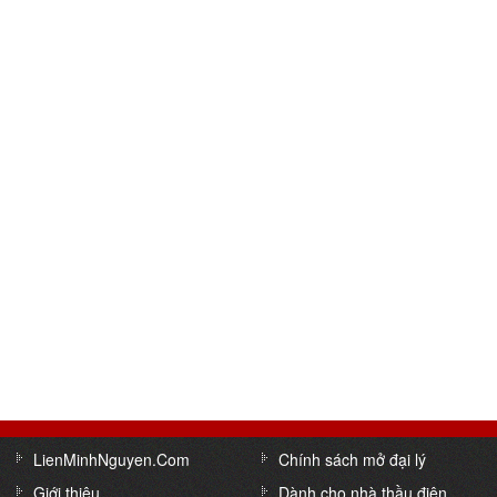
LienMinhNguyen.Com
Chính sách mở đại lý
Giới thiệu
Dành cho nhà thầu điện