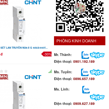
PHÒNG KINH DOANH
SÉT LAN TRUYỀN NU6-II G 40kA/440V...
 đ
-30%
Mr. Thành:
Điện thoại:
0901.192.189
Ms. Tuyền
:
Điện thoại:
0896.657.189
Ms. Linh
:
Điện thoại:
0909.627.189