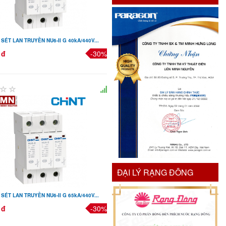
SÉT LAN TRUYỀN NU6-II G 40kA/440V...
 đ
-30%
ĐẠI LÝ RẠNG ĐÔNG
SÉT LAN TRUYỀN NU6-II G 65kA/440V...
 đ
-30%