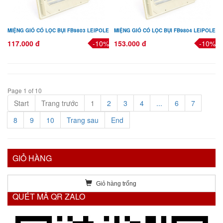
MIỆNG GIÓ CÓ LỌC BỤI FB9803 LEIPOLE
MIỆNG GIÓ CÓ LỌC BỤI FB9804 LEIPOLE
117.000 đ
-10%
153.000 đ
-10%
Page 1 of 10
Start
Trang trước
1
2
3
4
...
6
7
8
9
10
Trang sau
End
GIỎ HÀNG
Giỏ hàng trống
QUÉT MÃ QR ZALO