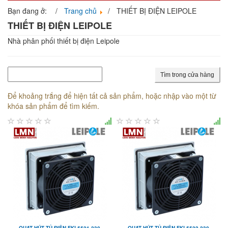
navigati
Bạn đang ở:
Trang chủ
THIẾT BỊ ĐIỆN LEIPOLE
THIẾT BỊ ĐIỆN LEIPOLE
Nhà phân phối thiết bị điện Leipole
Tìm trong cửa hàng
Để khoảng trắng để hiện tất cả sản phẩm, hoặc nhập vào một từ
khóa sản phẩm để tìm kiếm.
QUẠT HÚT TỦ ĐIỆN FKL5521.230
QUẠT HÚT TỦ ĐIỆN FKL5522.230