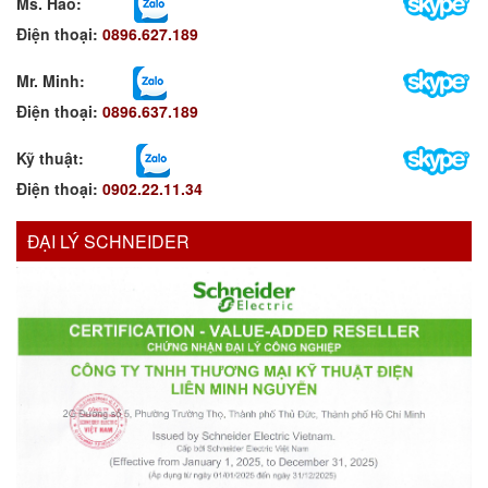
Ms. Hảo
:
Điện thoại:
0896.627.189
Mr. Minh
:
Điện thoại:
0896.637.189
Kỹ thuật:
Điện thoại:
0902.22.11.34
ĐẠI LÝ SCHNEIDER