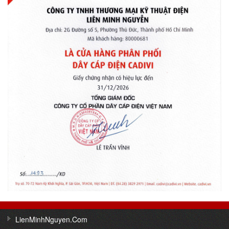
LienMinhNguyen.Com