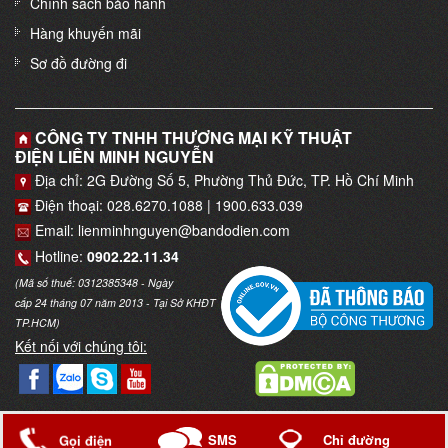
Chính sách bảo hành
Hàng khuyến mãi
Sơ đồ đường đi
CÔNG TY TNHH THƯƠNG MẠI KỸ THUẬT
ĐIỆN LIÊN MINH NGUYỄN
Địa chỉ: 2G Đường Số 5, Phường Thủ Đức, TP. Hồ Chí Minh
Điện thoại: 028.6270.1088 | 1900.633.039
Email: lienminhnguyen@bandodien.com
Hotline:
0902.22.11.34
(Mã số thuế: 0312385348 - Ngày
cấp 24 tháng 07 năm 2013 - Tại Sở KHĐT
TP.HCM)
Kết nối với chúng tôi:
Copyright © 2017
Trung tâm thiết bị điện
. Thiết kế bởi
Web Bảo
SMS
Chỉ đường
Gọi điện