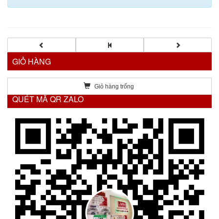
GIỎ HÀNG
Giỏ hàng trống
QUÉT MÃ QR ZALO