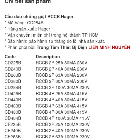
Chi tiết sản phẩm
Cầu dao chống giật RCCB Hager
* Mã hàng: CD284B
* Hãng sản xuất: Hager
* Vận chuyển: miễn phí trong nội thành TP HCM
* Bảo hành: bảo hành 12 tháng do lỗi nhà sản xuất.
* Phân phối bởi:
Trung Tâm Thiết Bị Điện
LIÊN MINH NGUYỄN
Code
Description
CD225B
RCCB 2P 25A 30MA 230V
CD240B
RCCB 2P 40A 30MA 230V
CD263B
RCCB 2P 63A 30MA 230V
CD280B
RCCB 2P 80A 30MA 230V
CD284B
RCCB 2P 100A 30MA 230V
CD425B
RCCB 4P 25A 30MA 415V
CD440B
RCCB 4P 40A 30MA 415V
CD463B
RCCB 4P 63A 30MA 415V
CD480B
RCCB 4P 80A 30MA 415V
CD484B
RCCB 4P 100A 30MA 415V
CE225B
RCCB 2P 25A 100MA 230V
CE240B
RCCB 2P 40A 100MA 230V
CE263B
RCCB 2P 63A 100MA 230V