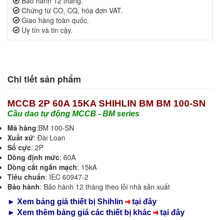
Bảo hành 12 tháng.
Chứng từ CO, CQ, hóa đơn VAT.
Giao hàng toàn quốc.
Uy tín và tin cậy.
Chi tiết sản phẩm
MCCB 2P 60A 15KA SHIHLIN BM BM 100-SN
Cầu dao tự động MCCB - BM series
Mã hàng
:BM 100-SN
Xuất xứ
: Đài Loan
Số cực
: 2P
Dòng định mức
: 60A
Dòng cắt ngắn mạch
: 15kA
Tiêu chuẩn
: IEC 60947-2
Bảo hành
: Bảo hành 12 tháng theo lỗi nhà sản xuất
► Xem bảng giá thiết bị Shihlin
tại đây
► Xem thêm bảng giá các thiết bị khác
tại đây