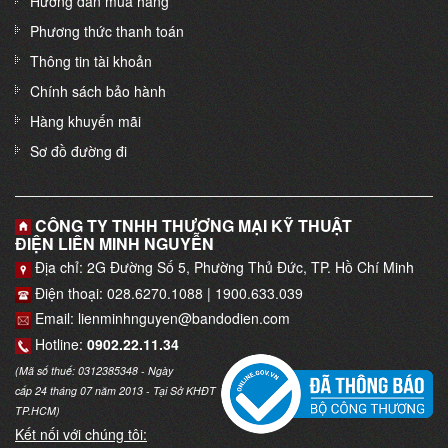
Hướng dẫn mua hàng
Phương thức thanh toán
Thông tin tài khoản
Chính sách bảo hành
Hàng khuyến mãi
Sơ đồ đường đi
CÔNG TY TNHH THƯƠNG MẠI KỸ THUẬT
ĐIỆN LIÊN MINH NGUYỄN
Địa chỉ: 2G Đường Số 5, Phường Thủ Đức, TP. Hồ Chí Minh
Điện thoại: 028.6270.1088 | 1900.633.039
Email: lienminhnguyen@bandodien.com
Hotline:
0902.22.11.34
(Mã số thuế: 0312385348 - Ngày
cấp 24 tháng 07 năm 2013 - Tại Sở KHĐT
TP.HCM)
Kết nối với chúng tôi: