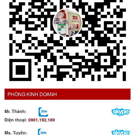
PHÒNG KINH DOANH
Mr. Thành:
Điện thoại:
0901.192.189
Ms. Tuyền
: